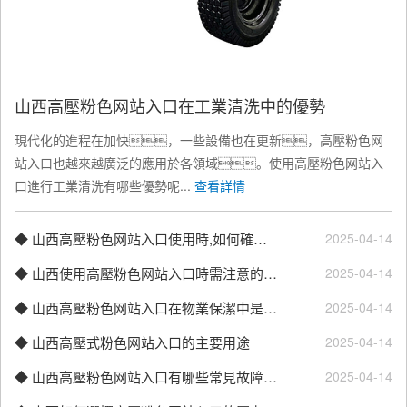
果和設備性能的更佳匹...
山西高壓粉色网站入口噴嘴類型選擇
在選擇高壓粉色网站入口噴嘴類型
山西高壓粉色网站入口在工業清洗中的優勢
時，需要考慮清洗任務的具體需
現代化的進程在加快，一些設備也在更新，高壓粉色网
求，包括清洗對象的材質、
站入口也越來越廣泛的應用於各領域。使用高壓粉色网站入
形狀...
口進行工業清洗有哪些優勢呢...
查看詳情
山西影響高壓粉色网站入口清洗效果的因素
◆ 山西高壓粉色网站入口使用時,如何確保操作安全？
2025-04-14
影響高壓粉色网站入口清洗效果的因素是多方
◆ 山西使用高壓粉色网站入口時需注意的事項
2025-04-14
麵的，以下是詳細介紹
◆ 山西高壓粉色网站入口在物業保潔中是如何應用的？
2025-04-14
山西如何調節高壓粉色网站入口的水壓？
◆ 山西高壓式粉色网站入口的主要用途
2025-04-14
調節高壓粉色网站入口的水壓是確保清洗效果
◆ 山西高壓粉色网站入口有哪些常見故障的解決方法
2025-04-14
和設備安全的關鍵步驟。以下是調節方法
及注意事項