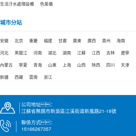
生活汙水處理設備
色差儀
在選擇高壓粉色网站入口噴嘴類型
時，需要考慮清洗任務的具體需
求，包括清洗對象的材質、
城市分站
形狀...
安徽
北京
重慶
福建
甘肅
廣東
廣西
貴州
海南
山西影響高壓粉色网站入口清洗效果的因素
河北
黑龍江
河南
湖北
湖南
江蘇
江西
吉林
遼寧
影響高壓粉色网站入口清洗效果的因素是多方
麵的，以下是詳細介紹
內蒙古
寧夏
青海
山東
上海
山西
陝西
四川
天津
新疆
西藏
雲南
浙江
山西如何調節高壓粉色网站入口的水壓？
調節高壓粉色网站入口的水壓是確保清洗效果
和設備安全的關鍵步驟。以下是調節方法
公司地址：
及注意事項
江蘇省無錫市新吳區江溪街道新風路21-18號
山西高壓粉色网站入口使用方法
聯係方式：
15166267357
高壓粉色网站入口通過高壓水流實現高效清