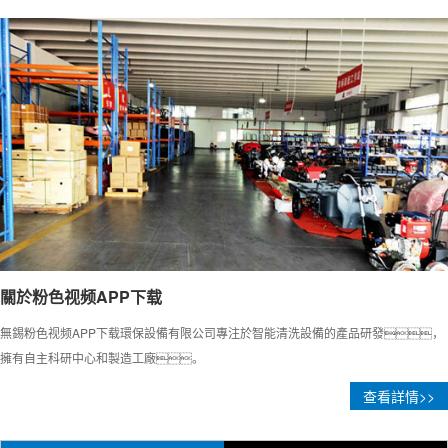
山西如何調節高壓粉色网站入口的水壓？
調節高壓粉色网站入口的水壓是確保清洗效果
和設備安全的關鍵步驟。以下是調節方法
及注意事項
山西高壓粉色网站入口使用方法
高壓粉色网站入口通過高壓水流實現高效清
潔，廣泛應用於家庭、工業和
商業場景。以下是使用步...
山西使用高壓粉色网站入口時應注意的事項
關於粉色视频APP下载
使用高壓粉色网站入口時應注意的事項
無錫粉色视频APP下载環保設備有限公司專注於智能清洗設備的產品研發，
擁有自主科研中心和製造工廠。
山西高壓粉色网站入口的特性優勢
查看詳情>>
高壓粉色网站入口的特性優勢