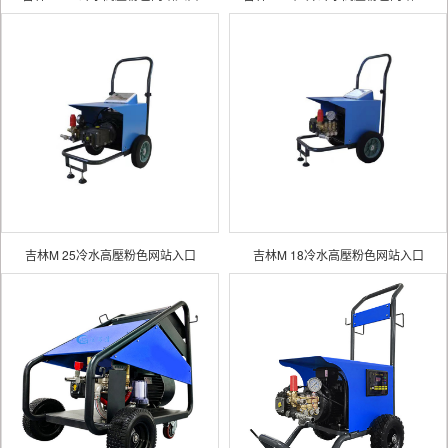
吉林M 25冷水高壓粉色网站入口
吉林M 18冷水高壓粉色网站入口