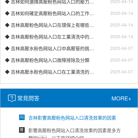
◆ 吉林如何選擇高壓粉色网站入口的壓力？
2025-04-14
◆ 吉林如何確定高壓粉色网站入口的工作壓力？
2025-04-14
吉林如何選擇高壓粉色网站入口噴嘴類型？
◆ 吉林高壓粉色网站入口在環保上有哪些優勢和缺點？
2025-04-14
選擇高壓粉色网站入口噴嘴類型時，
需要綜合考慮多個因素，以確保清
◆ 吉林高壓粉色网站入口在工業清洗中的重要作用
2025-04-14
洗效果和設備性能的更佳匹...
◆ 吉林高壓水粉色网站入口中高壓管的挑選技巧
2025-04-07
吉林高壓粉色网站入口噴嘴類型選擇
◆ 吉林高壓粉色网站入口故障排除及分類
2025-04-07
在選擇高壓粉色网站入口噴嘴類型
◆ 吉林高壓水粉色网站入口在工業清洗的作用體現
2025-04-07
時，需要考慮清洗任務的具體需
求，包括清洗對象的材質、形
狀...
常見問答
MORE+
吉林影響高壓粉色网站入口清洗效果的因素
影響高壓粉色网站入口清洗效果的因素是多方
麵的，以下是詳細介紹