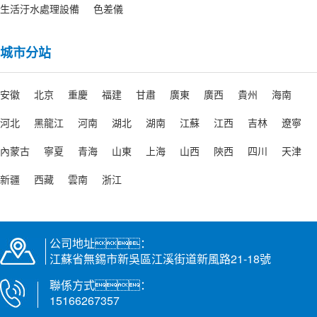
在選擇高壓粉色网站入口噴嘴類型時，需
生活汙水處理設備
色差儀
要考慮清洗任務的具體需求，包括清洗對
象的材質、形狀...
城市分站
黑龍江影響高壓粉色网站入口清洗效果的因素
安徽
北京
重慶
福建
甘肅
廣東
廣西
貴州
海南
影響高壓粉色网站入口清洗效果的因素是多方
河北
黑龍江
河南
湖北
湖南
江蘇
江西
吉林
遼寧
麵的，以下是詳細介紹
內蒙古
寧夏
青海
山東
上海
山西
陝西
四川
天津
黑龍江如何調節高壓粉色网站入口的水壓？
新疆
西藏
雲南
浙江
調節高壓粉色网站入口的水壓是確保清洗效果
和設備安全的關鍵步驟。以下是調節方法
及注意事項
公司地址：
江蘇省無錫市新吳區江溪街道新風路21-18號
黑龍江高壓粉色网站入口使用方法
聯係方式：
高壓粉色网站入口通過高壓水流實現高效清
15166267357
潔，廣泛應用於家庭、工