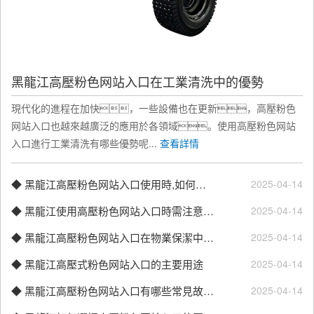
綜合考慮多個因素，以確保清洗效果和設
備性能的更佳匹...
黑龍江高壓粉色网站入口噴嘴類型選擇
黑龍江高壓粉色网站入口在工業清洗中的優勢
在選擇高壓粉色网站入口噴嘴類型時，需
現代化的進程在加快，一些設備也在更新，高壓粉色
要考慮清洗任務的具體需求，包括清洗對
网站入口也越來越廣泛的應用於各領域。使用高壓粉色网站
象的材質、形狀...
入口進行工業清洗有哪些優勢呢...
查看詳情
黑龍江影響高壓粉色网站入口清洗效果的因素
◆ 黑龍江高壓粉色网站入口使用時,如何確保操作安全？
2025-04-14
影響高壓粉色网站入口清洗效果的因素是多方
◆ 黑龍江使用高壓粉色网站入口時需注意的事項
2025-04-14
麵的，以下是詳細介紹
◆ 黑龍江高壓粉色网站入口在物業保潔中是如何應用的？
2025-04-14
黑龍江如何調節高壓粉色网站入口的水壓？
◆ 黑龍江高壓式粉色网站入口的主要用途
2025-04-14
調節高壓粉色网站入口的水壓是確保清洗效果
◆ 黑龍江高壓粉色网站入口有哪些常見故障的解決方法
2025-04-14
和設備安全的關鍵步驟。以下是調節方法
及注意事項