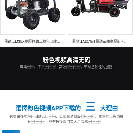
黑龍江M35X高壓移動式粉色网站入口
黑龍江M27G-T電動三輪高壓衝洗車 粉色网站入口
粉色视频高清无码
專業、品質、高效，帶給您較佳的服務!
三
選擇粉色视频APP下载的
大理由
有從事多年粉色网站入口、管道疏通機設計、維修的工程師數
名，並有售後部門為客戶服務！